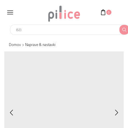
0
Search
input
Domov
Naprave & nastavki