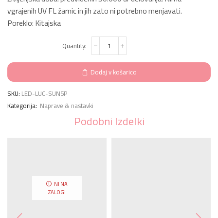
vgrajenih UV FL žarnic in jih zato ni potrebno menjavati.
Poreklo: Kitajska
Lučka
UV/LED
SUN
UV
Dodaj v košarico
5,
plus
48
SKU:
LED-LUC-SUN5P
W
Kategorija:
Naprave & nastavki
količina
Podobni Izdelki
NI NA
ZALOGI