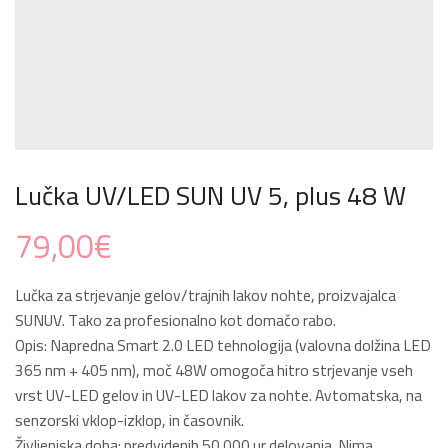
Lučka UV/LED SUN UV 5, plus 48 W
79,00
€
Lučka za strjevanje gelov/trajnih lakov nohte, proizvajalca
SUNUV. Tako za profesionalno kot domačo rabo.
Opis: Napredna Smart 2.0 LED tehnologija (valovna dolžina LED
365 nm + 405 nm), moč 48W omogoča hitro strjevanje vseh
vrst UV-LED gelov in UV-LED lakov za nohte. Avtomatska, na
senzorski vklop-izklop, in časovnik.
Življenjska doba: predvidenih 50.000 ur delovanja. Nima