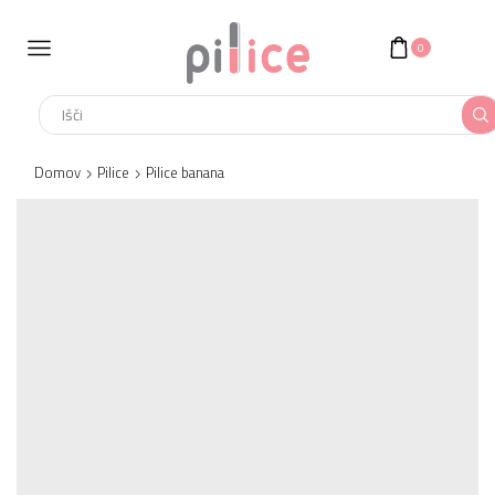
0
Search
input
Domov
Pilice
Pilice banana