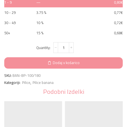
1 - 9
—
0,80
€
10 - 29
3.75 %
0,77
€
30 - 49
10 %
0,72
€
50+
15 %
0,68
€
Pilica
banana,
zebra,
100/180
Dodaj v košarico
količina
SKU:
BAN-BP-100/180
Kategoriji:
Pilice
,
Pilice banana
Podobni Izdelki