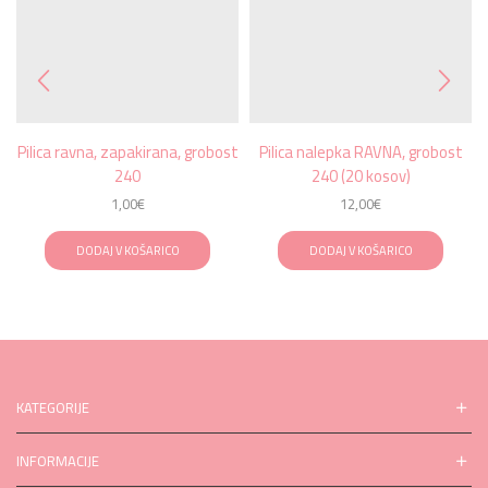
Pilica ravna, zapakirana, grobost
Pilica nalepka RAVNA, grobost
240
240 (20 kosov)
1,00
€
12,00
€
DODAJ V KOŠARICO
DODAJ V KOŠARICO
KATEGORIJE
INFORMACIJE