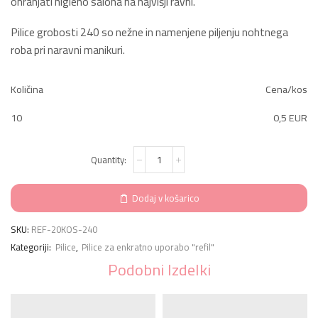
ohranjati higieno salona na najvišji ravni.
Pilice grobosti 240 so nežne in namenjene piljenju nohtnega
roba pri naravni manikuri.
Količina
Cena/kos
10
0,5 EUR
Pilica
nalepka
RAVNA,
grobost
Dodaj v košarico
240
(20
kosov)
SKU:
REF-20KOS-240
količina
Kategoriji:
Pilice
,
Pilice za enkratno uporabo "refil"
Podobni Izdelki